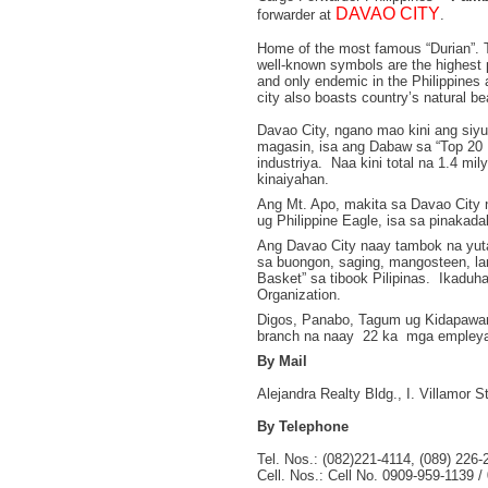
DAVAO CITY
forwarder at
.
Home of the most famous “Durian”. Thi
well-known symbols are the highest p
and only endemic in the Philippines 
city also boasts country’s natural b
Davao City, ngano mao kini ang si
magasin, isa ang Dabaw sa “Top 20 
industriya. Naa kini total na 1.4 mil
kinaiyahan.
Ang Mt. Apo, makita sa Davao City 
ug Philippine Eagle, isa sa pinakada
Ang Davao City naay tambok na yuta
sa buongon, saging, mangosteen, la
Basket” sa tibook Pilipinas. Ikadu
Organization.
Digos, Panabo, Tagum ug Kidapawan
branch na naay 22 ka mga empleyad
By Mail
Alejandra Realty Bldg., I. Villamor S
By Telephone
Tel. Nos.: (082)221-4114, (089) 226-
Cell. Nos.: Cell No. 0909-959-1139 