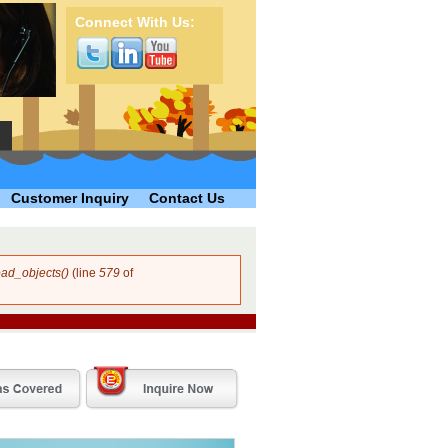
Connect With Us:
Customer Inquiry
Contact Us
ad_objects()
(line
579
of