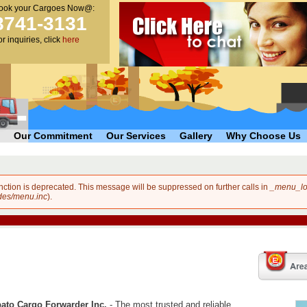
ook your Cargoes Now@:
main
8741-3131
content
or inquiries, click
here
Our Commitment
Our Services
Gallery
Why Choose Us
unction is deprecated. This message will be suppressed on further calls in
_menu_lo
des/menu.inc
).
to Cargo Forwarder Inc.
- The most trusted and reliable