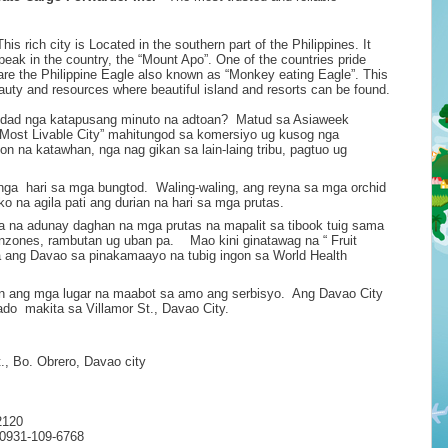
s rich city is Located in the southern part of the Philippines. It
eak in the country, the “Mount Apo”. One of the countries pride
are the Philippine Eagle also known as “Monkey eating Eagle”. This
eauty and resources where beautiful island and resorts can be found.
yudad nga katapusang minuto na adtoan? Matud sa Asiaweek
Most Livable City” mahitungod sa komersiyo ug kusog nga
yon na katawhan, nga nag gikan sa lain-laing tribu, pagtuo ug
nga hari sa mga bungtod. Waling-waling, ang reyna sa mga orchid
ko na agila pati ang durian na hari sa mga prutas.
 na adunay daghan na mga prutas na mapalit sa tibook tuig sama
nzones, rambutan ug uban pa. Mao kini ginatawag na “ Fruit
ha ang Davao sa pinakamaayo na tubig ingon sa World Health
 ang mga lugar na maabot sa amo ang serbisyo. Ang Davao City
o makita sa Villamor St., Davao City.
t., Bo. Obrero, Davao city
2120
/ 0931-109-6768