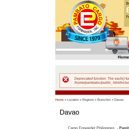
B
Pambato
Cargo
F
Forwarder,
Inc. |
Cargo
Forwarders
Philippines
Home
Deprecated function
: The each() f
Error message
/home/pambatoc/public_html/inclu
Home
»
Location
»
Regions
»
Branches
»
Davao
Davao
Cargo Forwarder Philippines -
Pamba